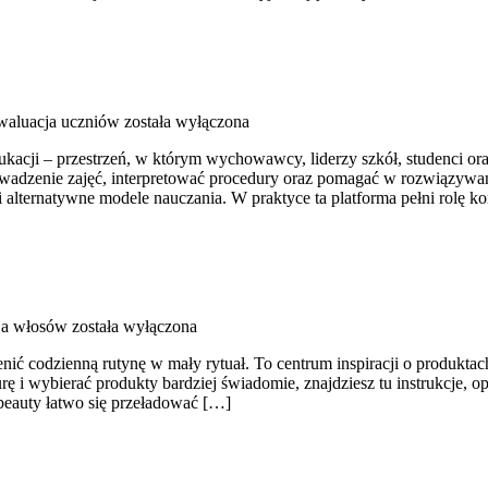
waluacja uczniów
została wyłączona
kacji – przestrzeń, w którym wychowawcy, liderzy szkół, studenci or
prowadzenie zajęć, interpretować procedury oraz pomagać w rozwiązy
alternatywne modele nauczania. W praktyce ta platforma pełni rolę 
ja włosów
została wyłączona
enić codzienną rutynę w mały rytuał. To centrum inspiracji o produkta
rę i wybierać produkty bardziej świadomie, znajdziesz tu instrukcje,
beauty łatwo się przeładować […]