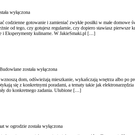
stała wyłączona
czać codzienne gotowanie i zamieniać zwykłe posiłki w małe domowe św
eżnie od tego, czy gotujesz regularnie, czy dopiero stawiasz pierwsze
kie i Eksperymenty kulinarne. W JakieSmaki.pl […]
Budowlane
została wyłączona
e wznoszą dom, odświeżają mieszkanie, wykańczają wnętrza albo po p
ykają się z konkretnymi poradami, a tematy takie jak elektronarzędzia
iały do konkretnego zadania. Ulubione […]
at w ogrodzie
została wyłączona