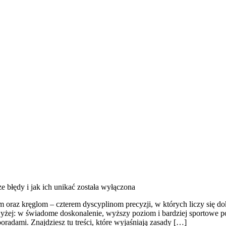
e błędy i jak ich unikać
została wyłączona
raz kręglom – czterem dyscyplinom precyzji, w których liczy się do
ą wyżej: w świadome doskonalenie, wyższy poziom i bardziej sportowe 
radami. Znajdziesz tu treści, które wyjaśniają zasady […]