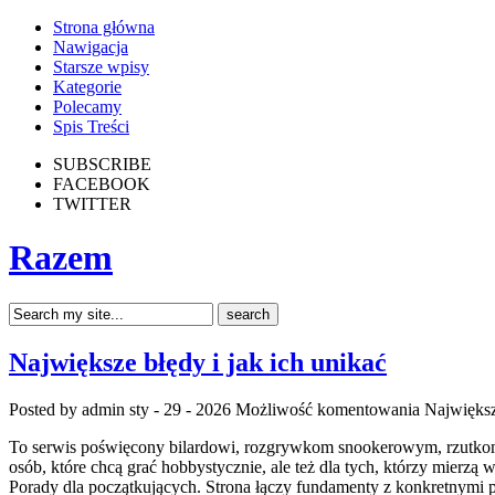
Strona główna
Nawigacja
Starsze wpisy
Kategorie
Polecamy
Spis Treści
SUBSCRIBE
FACEBOOK
TWITTER
Razem
Największe błędy i jak ich unikać
Posted by admin
sty - 29 - 2026
Możliwość komentowania
Największ
To serwis poświęcony bilardowi, rozgrywkom snookerowym, rzutkom o
osób, które chcą grać hobbystycznie, ale też dla tych, którzy mierz
Porady dla początkujących. Strona łączy fundamenty z konkretnymi po