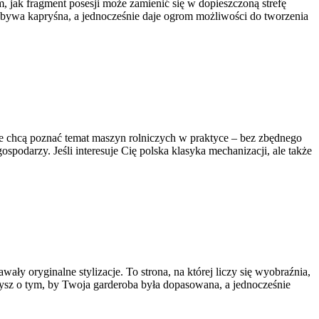
m, jak fragment posesji może zamienić się w dopieszczoną strefę
da bywa kapryśna, a jednocześnie daje ogrom możliwości do tworzenia
óre chcą poznać temat maszyn rolniczych w praktyce – bez zbędnego
spodarzy. Jeśli interesuje Cię polska klasyka mechanizacji, ale także
ły oryginalne stylizacje. To strona, na której liczy się wyobraźnia,
rzysz o tym, by Twoja garderoba była dopasowana, a jednocześnie