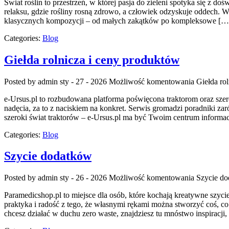
Świat roślin to przestrzeń, w której pasja do zieleni spotyka się z 
relaksu, gdzie rośliny rosną zdrowo, a człowiek odzyskuje oddech. W
klasycznych kompozycji – od małych zakątków po kompleksowe […
Categories:
Blog
Giełda rolnicza i ceny produktów
Posted by admin
sty - 27 - 2026
Możliwość komentowania
Giełda ro
e-Ursus.pl to rozbudowana platforma poświęcona traktorom oraz szer
nadęcia, za to z naciskiem na konkret. Serwis gromadzi poradniki zar
szeroki świat traktorów – e-Ursus.pl ma być Twoim centrum informa
Categories:
Blog
Szycie dodatków
Posted by admin
sty - 26 - 2026
Możliwość komentowania
Szycie d
Paramedicshop.pl to miejsce dla osób, które kochają kreatywne szycie
praktyka i radość z tego, że własnymi rękami można stworzyć coś, co
chcesz działać w duchu zero waste, znajdziesz tu mnóstwo inspiracj