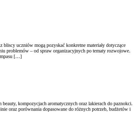
az bliscy uczniów mogą pozyskać konkretne materiały dotyczące
waniu problemów – od spraw organizacyjnych po tematy rozwojowe.
kompasu […]
ch beauty, kompozycjach aromatycznych oraz lakierach do paznokci.
 opinie oraz porównania dopasowane do różnych potrzeb, budżetów i