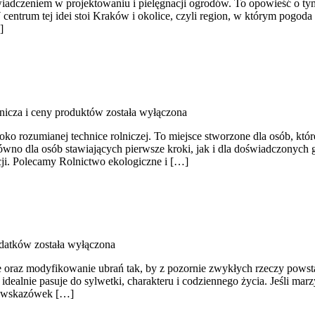
doświadczeniem w projektowaniu i pielęgnacji ogrodów. To opowieść o ty
 centrum tej idei stoi Kraków i okolice, czyli region, w którym pogo
]
lnicza i ceny produktów
została wyłączona
oko rozumianej technice rolniczej. To miejsce stworzone dla osób, kt
ówno dla osób stawiających pierwsze kroki, jak i dla doświadczonych go
cji. Polecamy Rolnictwo ekologiczne i […]
odatków
została wyłączona
 oraz modyfikowanie ubrań tak, by z pozornie zwykłych rzeczy powstawa
 idealnie pasuje do sylwetki, charakteru i codziennego życia. Jeśli ma
i, wskazówek […]