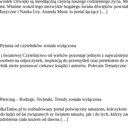
awostek Dźwięki są nieodłączną częścią naszego codziennego życia. M
dźmi. Właśnie wokół tego niezwykle bogatego świata dźwięków powsta
uzyczne i Nauka Gry. Ananda Music to portal łączący […]
Pytania od czytelników
została wyłączona
ej i światowej Czytelnictwo od wieków pozostaje jednym z najważniejs
sobem na odpoczynek, inspiracją do przemyśleń oraz pretekstem do ro
elnik może poznawać ciekawe książki i autorów. Polecam Tematyczne S
Piercing – Rodzaje, Techniki, Trendy
została wyłączona
molkaTattoo.pl to rozbudowany portal poświęcony tatuażom, kolczykom 
do ludzi od lat związanych ze światem tatuażu, jak i do tych, którzy z
ka zdobienia ciała tuszem od dawna […]