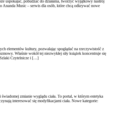
oże uspokajać, pobudzać do działania, tworzyć wyjątkowy nastrój
ło Ananda Music – serwis dla osób, które chcą odkrywać nowe
zych elementów kultury, pozwalając spoglądać na rzeczywistość z
zmowy. Właśnie wokół tej niezwykłej siły książek koncentruje się
zlaki Czytelnicze i […]
i świadomej zmianie wyglądu ciała. To portal, w którym estetyka
aczynają interesować się modyfikacjami ciała. Nowe kategorie: