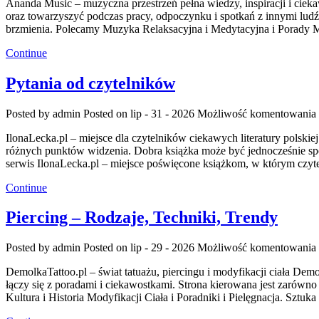
Ananda Music – muzyczna przestrzeń pełna wiedzy, inspiracji i ciek
oraz towarzyszyć podczas pracy, odpoczynku i spotkań z innymi lu
brzmienia. Polecamy Muzyka Relaksacyjna i Medytacyjna i Porady M
Continue
Pytania od czytelników
Posted by admin
Posted on lip - 31 - 2026
Możliwość komentowania
IlonaLecka.pl – miejsce dla czytelników ciekawych literatury polski
różnych punktów widzenia. Dobra książka może być jednocześnie spo
serwis IlonaLecka.pl – miejsce poświęcone książkom, w którym czyt
Continue
Piercing – Rodzaje, Techniki, Trendy
Posted by admin
Posted on lip - 29 - 2026
Możliwość komentowania
DemolkaTattoo.pl – świat tatuażu, piercingu i modyfikacji ciała De
łączy się z poradami i ciekawostkami. Strona kierowana jest zarówno 
Kultura i Historia Modyfikacji Ciała i Poradniki i Pielęgnacja. Sztu