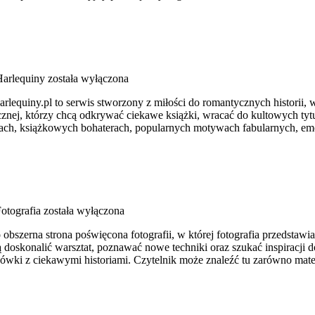
Harlequiny
została wyłączona
arlequiny.pl to serwis stworzony z miłości do romantycznych historii,
nej, którzy chcą odkrywać ciekawe książki, wracać do kultowych tytu
nsach, książkowych bohaterach, popularnych motywach fabularnych, em
otografia
została wyłączona
szerna strona poświęcona fotografii, w której fotografia przedstawiana
oskonalić warsztat, poznawać nowe techniki oraz szukać inspiracji do 
ówki z ciekawymi historiami. Czytelnik może znaleźć tu zarówno mate