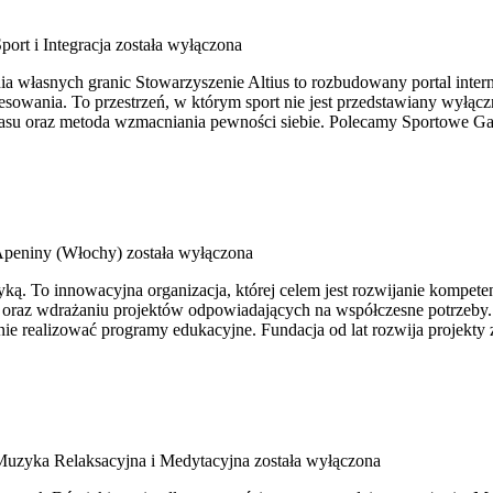
port i Integracja
została wyłączona
nia własnych granic Stowarzyszenie Altius to rozbudowany portal inte
resowania. To przestrzeń, w którym sport nie jest przedstawiany wyłą
zasu oraz metoda wzmacniania pewności siebie. Polecamy Sportowe Ga
peniny (Włochy)
została wyłączona
ktyką. To innowacyjna organizacja, której celem jest rozwijanie kompe
ym oraz wdrażaniu projektów odpowiadających na współczesne potrzeby
lnie realizować programy edukacyjne. Fundacja od lat rozwija projek
Muzyka Relaksacyjna i Medytacyjna
została wyłączona